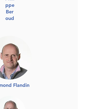
ppe
Ber
oud
mond Flandin