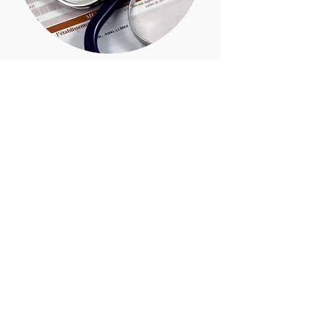
Médecine Générale
Dr BONNEMAISON
04 74 67 95 51
210 Rte de Fareins, 01480
Chaleins, France
Suivez-nous !
Mairie de Chaleins
Place de la Mairie
01480 CHALEINS